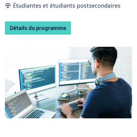
Who's it for
Étudiantes et étudiants postsecondaires
Détails du programme
Featured Image