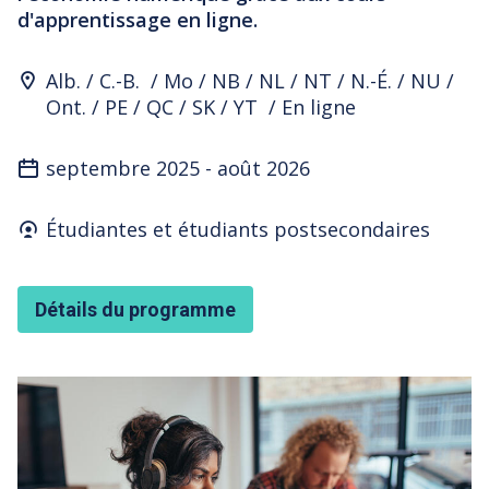
d'apprentissage en ligne.
Program Location
Alb.
C.-B.
Mo
NB
NL
NT
N.-É.
NU
Ont.
PE
QC
SK
YT
En ligne
septembre 2025
-
août 2026
Who's it for
Étudiantes et étudiants postsecondaires
Détails du programme
Featured Image