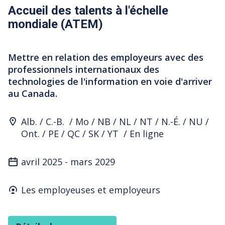
Accueil des talents à l'échelle
mondiale (ATEM)
Mettre en relation des employeurs avec des
professionnels internationaux des
technologies de l'information en voie d'arriver
au Canada.
Program Location
Alb.
C.-B.
Mo
NB
NL
NT
N.-É.
NU
Ont.
PE
QC
SK
YT
En ligne
avril 2025
-
mars 2029
Who's it for
Les employeuses et employeurs