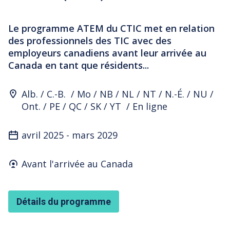
Le programme ATEM du CTIC met en relation
des professionnels des TIC avec des
employeurs canadiens avant leur arrivée au
Canada en tant que résidents...
Program Location
Alb.
C.-B.
Mo
NB
NL
NT
N.-É.
NU
Ont.
PE
QC
SK
YT
En ligne
avril 2025
-
mars 2029
Who's it for
Avant l'arrivée au Canada
Détails du programme