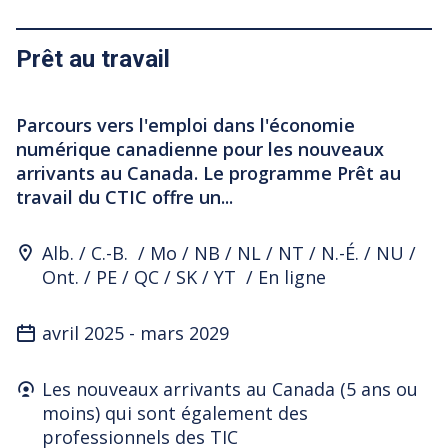
Prêt au travail
Parcours vers l'emploi dans l'économie
numérique canadienne pour les nouveaux
arrivants au Canada. Le programme Prêt au
travail du CTIC offre un...
Program Location
Alb.
C.-B.
Mo
NB
NL
NT
N.-É.
NU
Ont.
PE
QC
SK
YT
En ligne
avril 2025
-
mars 2029
Who's it for
Les nouveaux arrivants au Canada (5 ans ou
moins) qui sont également des
professionnels des TIC