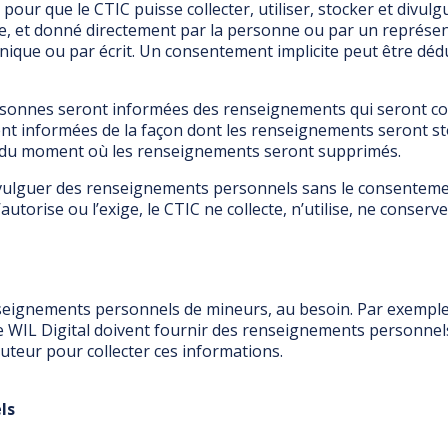
our que le CTIC puisse collecter, utiliser, stocker et divu
te, et donné directement par la personne ou par un représe
nique ou par écrit. Un consentement implicite peut être dé
onnes seront informées des renseignements qui seront collect
ment informées de la façon dont les renseignements seront sto
ue du moment où les renseignements seront supprimés.
t divulguer des renseignements personnels sans le consentem
’autorise ou l’exige, le CTIC ne collecte, n’utilise, ne conse
nseignements personnels de mineurs, au besoin. Par exemple
WIL Digital doivent fournir des renseignements personnels
teur pour collecter ces informations.
ls