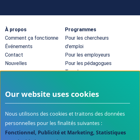
Menu Pied de page
À propos
Programmes
Comment ça fonctionne
Pour les chercheurs
Événements
d'emploi
Contact
Pour les employeurs
Nouvelles
Pour les pédagogues
Tous les programmes
Information sur le marché de l'emploi
Données sur l'emploi
Our website uses cookies
Information sur le marché de l'emploi
Outil de cartographie des compétences
Nous utilisons des cookies et traitons des données
personnelles pour les finalités suivantes :
Ⓒ 2025 Conseil des technologies de l'information et des
Fonctionnel, Publicité et Marketing, Statistiques
communications
Contact
Juridique