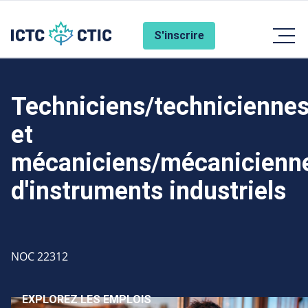
Aller au contenu principal
Account Menu
S'inscrire
Techniciens/technicienne
et
mécaniciens/mécanicienn
d'instruments industriels
Code
NOC 22312
EXPLOREZ LES EMPLOIS